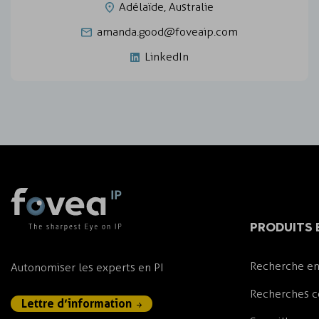
Adélaïde, Australie
amanda.good@foveaip.com
LinkedIn
PRODUITS 
Recherche en
Autonomiser les experts en PI
Recherches 
Lettre d’information