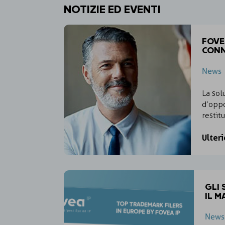
NOTIZIE ED EVENTI
FOVE
CON
News
La sol
d’oppo
restitu
Ulteri
GLI
IL 
News