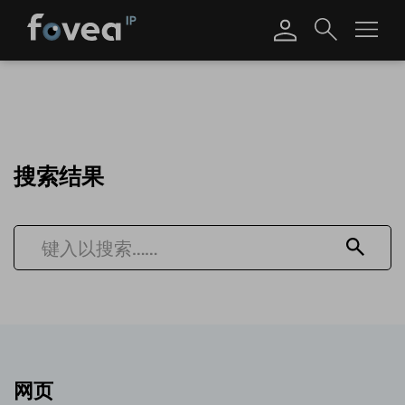
Skip
to
content
搜索结果
键
入
Search
以
搜
索……
网页