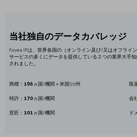
当社独自のデータカバレッジ
Fovea IPは、世界各国の（オンライン及び/又はオフ
サービスの多くにデータを提供している２つの業界大手知
されました。
196
商標：
ヵ国/機関＋米国50州
医
170
特許：
ヵ国/機関
会
101
意匠：
ヵ国/機関
ド