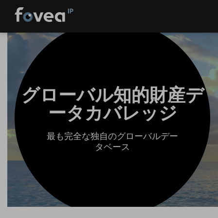
Skip
to
content
グローバル知的財産デ
ータカバレッジ
最も完全な独自のグローバルデー
タベース