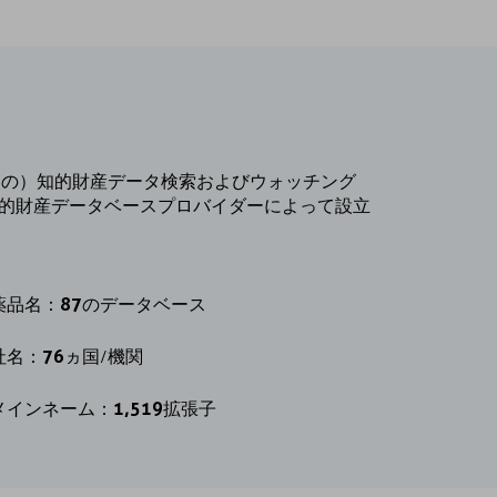
ラインの）知的財産データ検索およびウォッチング
的財産データベースプロバイダーによって設立
87
薬品名：
のデータベース
76
社名：
ヵ国/機関
1,519
メインネーム：
拡張子