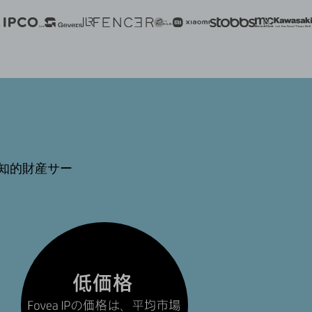
由
な知的財産サー