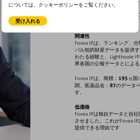
とんどの知財ニーズに瞬時に
については、クッキーポリシーをご覧ください。
またFovea IPは、北米
受け入れる
ートも提供します。
関連性
Fovea IPは、ランキン
バル知的財産データを提供す
わたる経験と、Lighthou
界各国の公報データとによる
195
Fovea IPは、商標：
ヵ国
87
関、医薬品名：
のデータ
す。
低価格
Fovea IPは独自データ
させました。これがFovea
提供できる理由です