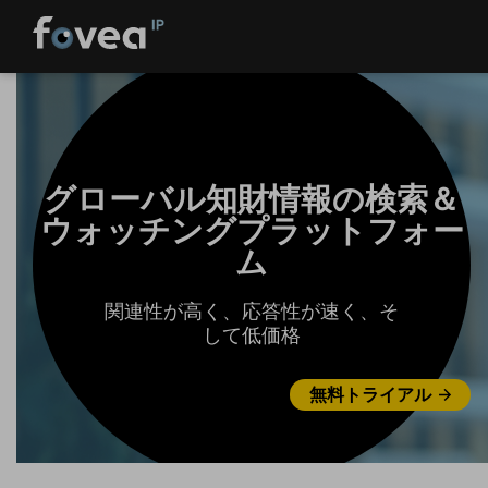
Skip
to
content
グローバル知財情報の検索＆
ウォッチングプラットフォー
ム
関連性が高く、応答性が速く、そ
して低価格
無料トライアル