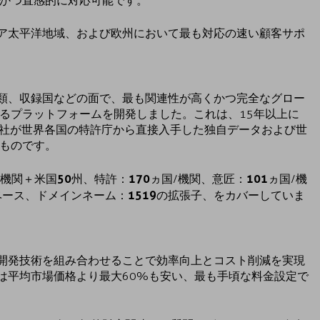
かつ直感的に対応可能です。
、アジア太平洋地域、および欧州において最も対応の速い顧客サポ
グ、分類、収録国などの面で、最も関連性が高くかつ完全なグロー
るプラットフォームを開発しました。これは、15年以上に
se IP社が世界各国の特許庁から直接入手した独自データおよび世
ものです。
50
170
101
/機関＋米国
州、特許：
ヵ国/機関、意匠：
ヵ国/機
1519
ベース、ドメインネーム：
の拡張子、をカバーしていま
と自社開発技術を組み合わせることで効率向上とコスト削減を実現
 IPは平均市場価格より最大60%も安い、最も手頃な料金設定で