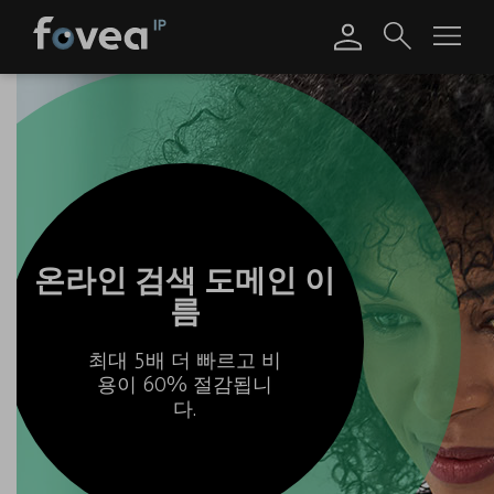
Skip
to
content
온라인 검색 도메인 이
름
최대 5배 더 빠르고 비
용이 60% 절감됩니
다.