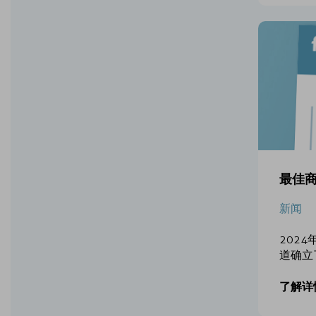
最佳
新闻
202
道确立
了解详