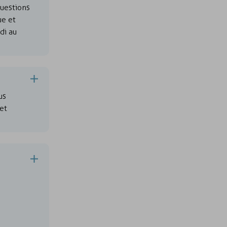
uestions
ue et
di au
us
et