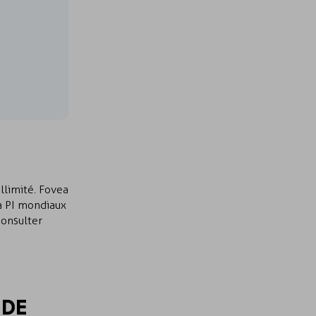
illimité. Fovea
la PI mondiaux
consulter
 DE