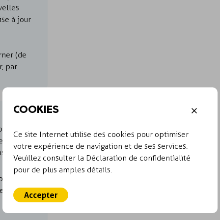
velles
se à jour
rner (de
, par
COOKIES
plète et
Ce site Internet utilise des cookies pour optimiser
 en
votre expérience de navigation et de ses services.
s de tri et
Veuillez consulter la Déclaration de confidentialité
pour de plus amples détails.
ir les
es,
Accepter