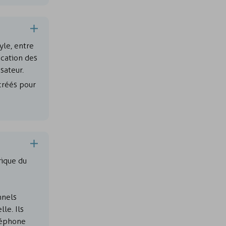
yle, entre
ication des
sateur.
créés pour
rique du
nnels
le. Ils
léphone