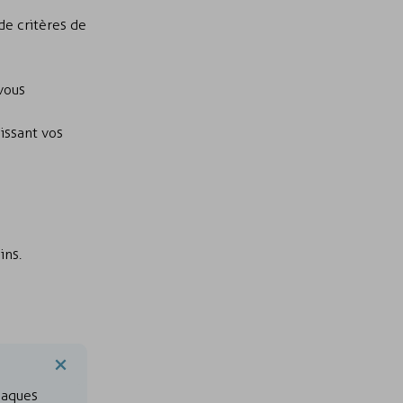
de critères de
vous
issant vos
ins.
maques