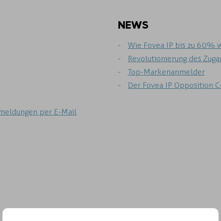
NEWS
Wie Fovea IP bis zu 60% 
Revolutionierung des Zuga
Top-Markenanmelder
Der Fovea IP Opposition 
meldungen per E-Mail