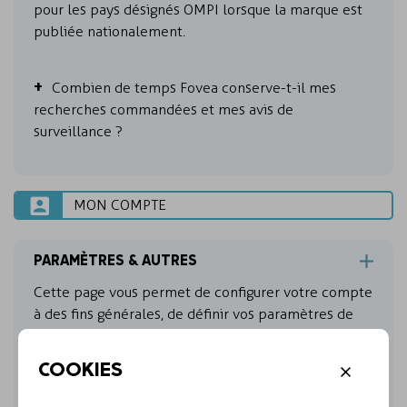
pour les pays désignés OMPI lorsque la marque est
publiée nationalement.
Combien de temps Fovea conserve-t-il mes
recherches commandées et mes avis de
surveillance ?
MON COMPTE
PARAMÈTRES & AUTRES
Cette page vous permet de configurer votre compte
à des fins générales, de définir vos paramètres de
recherche/surveillance, de créer de nouveaux
rapports personnalisés…
COOKIES
Utilisateurs et droits utilisateur